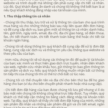
website và trình duyệt mà không cần phải cung cấp chi tiết cá nhân.
Lúc đó, Quý khách đang ẩn danh và chúng tôi không thể biết bạn là ai
nếu Quý khách không đăng nhập vào tài khoản của mình.
1. Thu thập thông tin cá nhân
- Chúng tôi thu thập, lưu trữ và xử lý thông tin của bạn cho quá trình
mua hàng và cho những thông báo sau này liên quan đến đơn hàng,
và để cung cấp dịch vụ, bao gồm một số thông tin cá nhân: danh hiệu,
tên, giới tính, ngày sinh, email, địa chỉ, địa chỉ giao hàng, số điện thoại,
fax, chi tiết thanh toán, chi tiết thanh toán bằng thẻ hoặc chi tiết tài
khoản ngân hàng.
- Chúng tôi sẽ dùng thông tin quý khách đã cung cấp để xử lý đơn đặt
hàng, cung cấp các dịch vụ và thông tin yêu cầu thông qua website và
theo yêu cầu của bạn.
- Hơn nữa, chúng tôi sẽ sử dụng các thông tin đó để quản lý tài khoản
của bạn; xác minh và thực hiện giao dịch trực tuyến, nhận diện khách
vào web, nghiên cứu nhân khẩu học, gửi thông tin bao gồm thông tin
sản phẩm và dịch vụ. Nếu quý khách không muốn nhận bất cứ thông
tin tiếp thị của chúng tôi thì có thể từ chối bất cứ lúc nào.
- Chúng tôi có thể chuyển tên và địa chỉ cho bên thứ ba để họ giao
hàng cho bạn (ví dụ cho bên chuyển phát nhanh hoặc nhà cung cấp).
- Chi tiết đơn đặt hàng của bạn được chúng tôi lưu giữ nhưng vì lí do
bảo mật nên chúng tôi không công khai trực tiếp được. Tuy nhiên, quý
khách có thể tiếp cận thông tin bằng cách đăng nhập tài khoản trên
web. Tại đây, quý khách sẽ thấy chi tiết đơn đặt hàng của mình, những
sản phẩm đã nhận và những sản phẩm đã gửi và chi tiết email, ngân
hàng và bản tin mà bạn đặt theo dõi dài hạn.