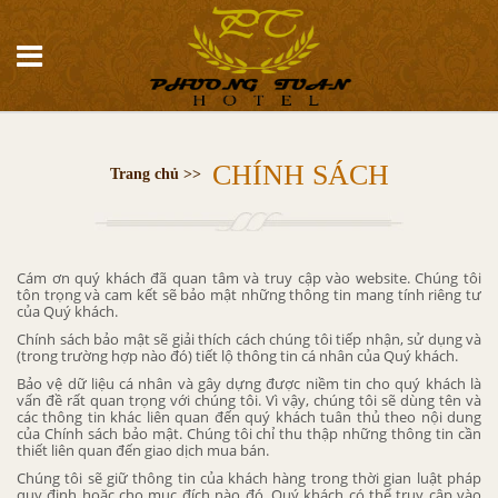
CHÍNH SÁCH
Trang chủ >>
Cám ơn quý khách đã quan tâm và truy cập vào website. Chúng tôi
tôn trọng và cam kết sẽ bảo mật những thông tin mang tính riêng tư
của Quý khách.
Chính sách bảo mật sẽ giải thích cách chúng tôi tiếp nhận, sử dụng và
(trong trường hợp nào đó) tiết lộ thông tin cá nhân của Quý khách.
Bảo vệ dữ liệu cá nhân và gây dựng được niềm tin cho quý khách là
vấn đề rất quan trọng với chúng tôi. Vì vậy, chúng tôi sẽ dùng tên và
các thông tin khác liên quan đến quý khách tuân thủ theo nội dung
của Chính sách bảo mật. Chúng tôi chỉ thu thập những thông tin cần
thiết liên quan đến giao dịch mua bán.
Chúng tôi sẽ giữ thông tin của khách hàng trong thời gian luật pháp
quy định hoặc cho mục đích nào đó. Quý khách có thể truy cập vào