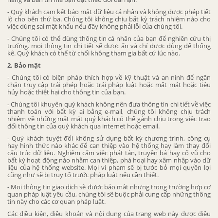
- Quý khách cam kết bảo mật dữ liệu cá nhân và không được phép tiết
lộ cho bên thứ ba. Chúng tôi không chịu bất kỳ trách nhiệm nào cho
việc dùng sai mật khẩu nếu đây không phải lỗi của chúng tôi.
- Chúng tôi có thể dùng thông tin cá nhân của bạn để nghiên cứu thị
trường. mọi thông tin chi tiết sẽ được ẩn và chỉ được dùng để thống
kê. Quý khách có thể từ chối không tham gia bất cứ lúc nào.
2. Bảo mật
- Chúng tôi có biện pháp thích hợp về kỹ thuật và an ninh để ngăn
chặn truy cập trái phép hoặc trái pháp luật hoặc mất mát hoặc tiêu
hủy hoặc thiệt hại cho thông tin của bạn.
- Chúng tôi khuyên quý khách không nên đưa thông tin chi tiết về việc
thanh toán với bất kỳ ai bằng e-mail, chúng tôi không chịu trách
nhiệm về những mất mát quý khách có thể gánh chịu trong việc trao
đổi thông tin của quý khách qua internet hoặc email.
- Quý khách tuyệt đối không sử dụng bất kỳ chương trình, công cụ
hay hình thức nào khác để can thiệp vào hệ thống hay làm thay đổi
cấu trúc dữ liệu. Nghiêm cấm việc phát tán, truyền bá hay cổ vũ cho
bất kỳ hoạt động nào nhằm can thiệp, phá hoại hay xâm nhập vào dữ
liệu của hệ thống website. Mọi vi phạm sẽ bị tước bỏ mọi quyền lợi
cũng như sẽ bị truy tố trước pháp luật nếu cần thiết.
- Mọi thông tin giao dịch sẽ được bảo mật nhưng trong trường hợp cơ
quan pháp luật yêu cầu, chúng tôi sẽ buộc phải cung cấp những thông
tin này cho các cơ quan pháp luật.
Các điều kiện, điều khoản và nội dung của trang web này được điều