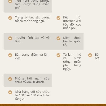
Tiện nghi trong phòng
tắm, được dùng miễn
phí.
Trang bị két sắt trong
Kết nối
tất cả các phòng ngủ.
Internet Wifi
tốc độ cao
miễn phí.
Truyền hình cáp và vệ
Điện thoại
tinh.
liên lạc quốc
tế.
Bàn trang điểm và làm
Tủ lạnh nhỏ
Bể
việc.
và nước
bơi.
uống miễn
phí hằng
ngày.
Phòng hội nghị sứa
chứa tối đa 80 khách.
Nhà hàng với sức chứa
từ 150 đến 180 khách tại
tầng 2